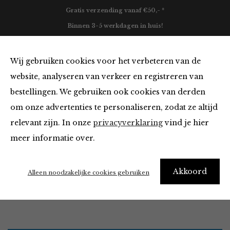
Gratis verzending vanaf €50,- *
Binnen 3-5 werkdagen in huis!
0
Wij gebruiken cookies voor het verbeteren van de
website, analyseren van verkeer en registreren van
bestellingen. We gebruiken ook cookies van derden
Accessoires in het ruby
om onze advertenties te personaliseren, zodat ze altijd
relevant zijn. In onze
privacyverklaring
vind je hier
Filter
meer informatie over.
It’s ok to be a little obsessed with accessories
Akkoord
Alleen noodzakelijke cookies gebruiken
Home
Winkel
Accessoires