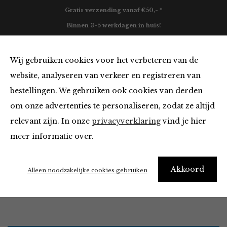
Gratis verzending vanaf €50,- *
Binnen 3-5 werkdagen in huis!
0
Wij gebruiken cookies voor het verbeteren van de
website, analyseren van verkeer en registreren van
bestellingen. We gebruiken ook cookies van derden
Accessoires in het ruby
om onze advertenties te personaliseren, zodat ze altijd
relevant zijn. In onze
privacyverklaring
vind je hier
Filter
meer informatie over.
It’s ok to be a little obsessed with accessories
Akkoord
Alleen noodzakelijke cookies gebruiken
Home
Winkel
Accessoires