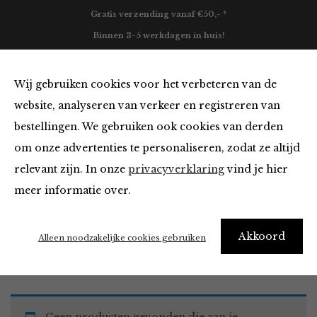
Gratis verzending vanaf €50,- *
Binnen 3-5 werkdagen in huis!
0
Wij gebruiken cookies voor het verbeteren van de
website, analyseren van verkeer en registreren van
bestellingen. We gebruiken ook cookies van derden
Blazers & Jassen in het blauw
om onze advertenties te personaliseren, zodat ze altijd
relevant zijn. In onze
privacyverklaring
vind je hier
Filter
meer informatie over.
Akkoord
Home
Winkel
Kleding
Blazers & Jassen
Alleen noodzakelijke cookies gebruiken