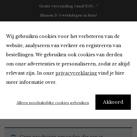
Gratis verzending vanaf €50,- *
Binnen 3-5 werkdagen in huis!
0
Wij gebruiken cookies voor het verbeteren van de
website, analyseren van verkeer en registreren van
bestellingen. We gebruiken ook cookies van derden
Blazers & Jassen in het blauw
om onze advertenties te personaliseren, zodat ze altijd
relevant zijn. In onze
privacyverklaring
vind je hier
Filter
meer informatie over.
Akkoord
Home
Winkel
Kleding
Blazers & Jassen
Alleen noodzakelijke cookies gebruiken