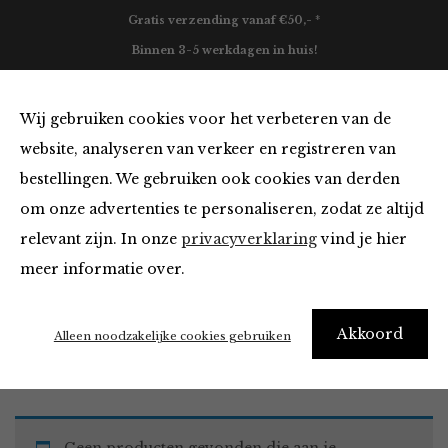
Gratis verzending vanaf €50,- *
Binnen 3-5 werkdagen in huis!
0
Wij gebruiken cookies voor het verbeteren van de
website, analyseren van verkeer en registreren van
bestellingen. We gebruiken ook cookies van derden
Blazers & Jassen van
om onze advertenties te personaliseren, zodat ze altijd
relevant zijn. In onze
privacyverklaring
vind je hier
Filter
meer informatie over.
Akkoord
Home
Winkel
Kleding
Blazers & Jassen
Alleen noodzakelijke cookies gebruiken