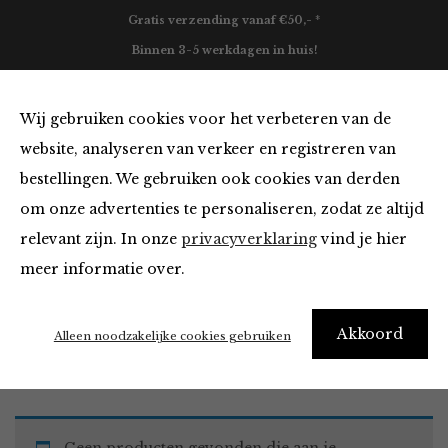
Gratis verzending vanaf €50,- *
Binnen 3-5 werkdagen in huis!
0
Wij gebruiken cookies voor het verbeteren van de
website, analyseren van verkeer en registreren van
bestellingen. We gebruiken ook cookies van derden
Blazers & Jassen van
om onze advertenties te personaliseren, zodat ze altijd
relevant zijn. In onze
privacyverklaring
vind je hier
Filter
meer informatie over.
Akkoord
Home
Winkel
Kleding
Blazers & Jassen
Alleen noodzakelijke cookies gebruiken