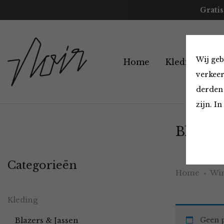
Gratis
Wij geb
Home
Kleding
A
verkeer
derden 
zijn. I
Blazers
Categorieën
Home
Win
Kleding
Blazers & Jassen
Geen p