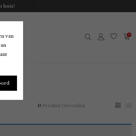
 huis!
0
en van
van
vant
oord
0
Product Gevonden