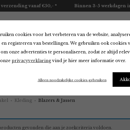
 verzending vanaf €50,- *
Binnen 3-5 werkdagen in
ruiken cookies voor het verbeteren van de website, analyser
ccessoires
Merken
Over ons
Contact
 en registreren van bestellingen. We gebruiken ook cookies 
om onze advertenties te personaliseren, zodat ze altijd rele
n onze
privacyverklaring
vind je hier meer informatie over.
 & Jassen van
Akk
Alleen noodzakelijke cookies gebruiken
kel
Kleding
Blazers & Jassen
roducten gevonden die aan je zoekcriteria voldoen.