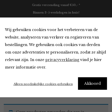
Gratis verzending vanaf €50,- *
Binnen 3-5 werkdagen in huis!
0
Wij gebruiken cookies voor het verbeteren van de
website, analyseren van verkeer en registreren van
bestellingen. We gebruiken ook cookies van derden
Blazers & Jassen van
om onze advertenties te personaliseren, zodat ze altijd
relevant zijn. In onze
privacyverklaring
vind je hier
Filter
meer informatie over.
Akkoord
Home
Winkel
Kleding
Blazers & Jassen
Alleen noodzakelijke cookies gebruiken