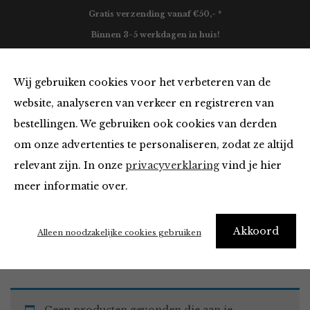
Gratis verzending vanaf €50,- *
Binnen 3-5 werkdagen in huis!
0
Wij gebruiken cookies voor het verbeteren van de
website, analyseren van verkeer en registreren van
bestellingen. We gebruiken ook cookies van derden
Blazers & Jassen van
om onze advertenties te personaliseren, zodat ze altijd
relevant zijn. In onze
privacyverklaring
vind je hier
Filter
meer informatie over.
Akkoord
Home
Winkel
Kleding
Blazers & Jassen
Alleen noodzakelijke cookies gebruiken