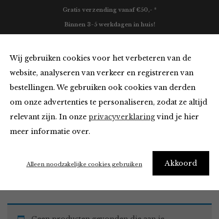
Gratis verzending vanaf €50,- *
Binnen 3-5 werkdagen in huis!
0
Wij gebruiken cookies voor het verbeteren van de
website, analyseren van verkeer en registreren van
bestellingen. We gebruiken ook cookies van derden
Blazers & Jassen van
om onze advertenties te personaliseren, zodat ze altijd
relevant zijn. In onze
privacyverklaring
vind je hier
Filter
meer informatie over.
Akkoord
Home
Winkel
Kleding
Blazers & Jassen
Alleen noodzakelijke cookies gebruiken