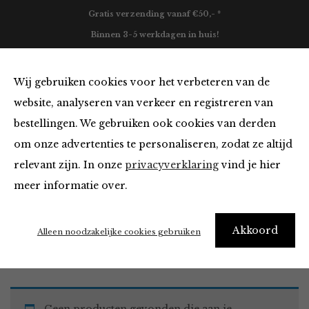
Gratis verzending vanaf €50,- *
Binnen 3-5 werkdagen in huis!
0
Wij gebruiken cookies voor het verbeteren van de
website, analyseren van verkeer en registreren van
bestellingen. We gebruiken ook cookies van derden
Jeans in het medium-blue-denim
om onze advertenties te personaliseren, zodat ze altijd
relevant zijn. In onze
privacyverklaring
vind je hier
Filter
meer informatie over.
Akkoord
Home
Winkel
Kleding
Jeans
Alleen noodzakelijke cookies gebruiken