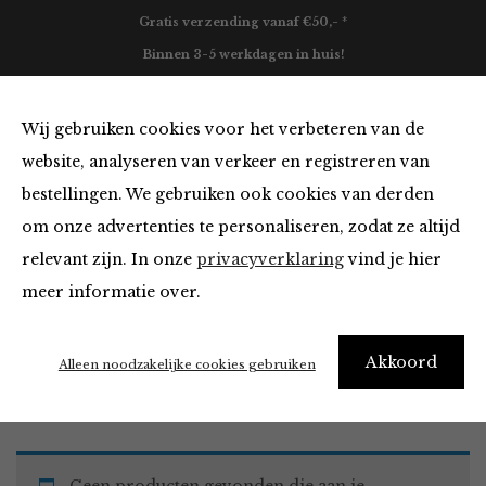
Gratis verzending vanaf €50,- *
Binnen 3-5 werkdagen in huis!
0
Wij gebruiken cookies voor het verbeteren van de
website, analyseren van verkeer en registreren van
bestellingen. We gebruiken ook cookies van derden
Jeans in het zwart
om onze advertenties te personaliseren, zodat ze altijd
relevant zijn. In onze
privacyverklaring
vind je hier
Filter
meer informatie over.
Akkoord
Home
Winkel
Kleding
Jeans
Alleen noodzakelijke cookies gebruiken