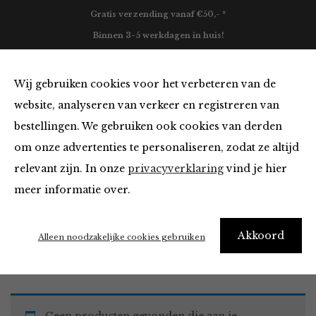
Gratis verzending vanaf €50,- *
Binnen 3-5 werkdagen in huis!
0
Wij gebruiken cookies voor het verbeteren van de
website, analyseren van verkeer en registreren van
bestellingen. We gebruiken ook cookies van derden
Jurken en Rokken in het roze
om onze advertenties te personaliseren, zodat ze altijd
relevant zijn. In onze
privacyverklaring
vind je hier
Filter
meer informatie over.
Akkoord
Home
Winkel
Kleding
Jurken en Rokken
Alleen noodzakelijke cookies gebruiken