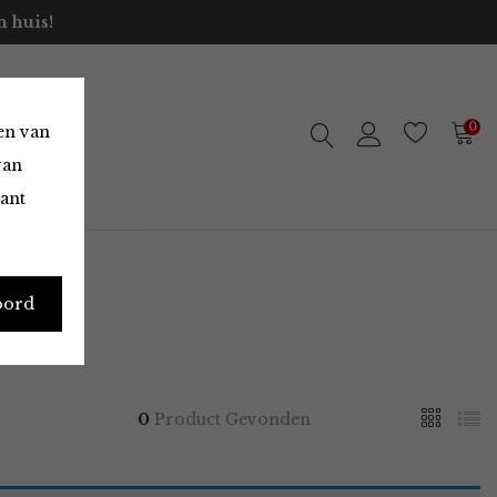
 huis!
0
en van
van
vant
oord
0
Product Gevonden