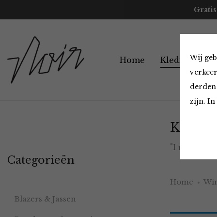
Gratis
Wij geb
Home
Kleding
A
verkeer
derden 
zijn. I
Kleding
"I really 
Categorieën
Home
Win
Blazers & Jassen