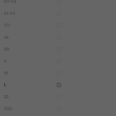
30/34
31/34
TU
44
XS
S
M
L
XL
XXL