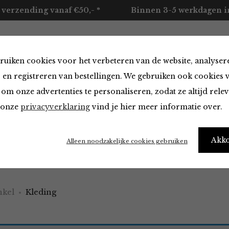
 verzending vanaf €50,- *
Binnen 3-5 werkdagen in
ruiken cookies voor het verbeteren van de website, analyser
ccessoires
Merken
Over ons
Contact
 en registreren van bestellingen. We gebruiken ook cookies 
om onze advertenties te personaliseren, zodat ze altijd rele
n onze
privacyverklaring
vind je hier meer informatie over.
 van
Akk
Alleen noodzakelijke cookies gebruiken
need new clothes" – Me every morning
kel
Kleding