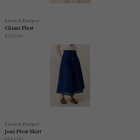
worden
OPTIES SELECTEREN
Dit
op
Leon & Harper
product
Chimi Pleat
de
€
145,00
heeft
productpagina
meerdere
variaties.
Deze
optie
kan
gekozen
worden
OPTIES SELECTEREN
Dit
op
Leon & Harper
product
Joni Pleat Skirt
de
€
145,00