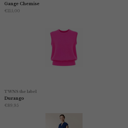
product
Gange Chemise
de
€
115,00
heeft
productpagina
meerdere
variaties.
Deze
optie
kan
gekozen
worden
OPTIES SELECTEREN
Dit
op
TWNS the label
product
Durango
de
€
89,95
heeft
productpagina
meerdere
variaties.