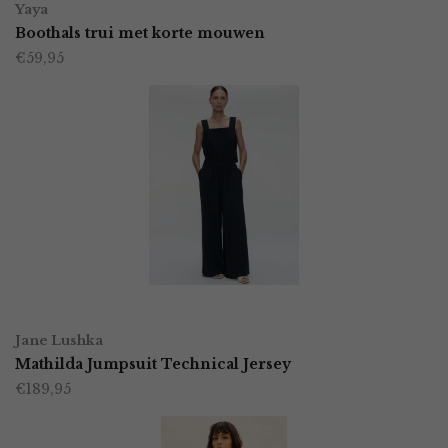
op
Yaya
product
Boothals trui met korte mouwen
de
€
59,95
heeft
productpagina
meerdere
variaties.
Deze
optie
kan
gekozen
worden
OPTIES SELECTEREN
Dit
op
Jane Lushka
product
Mathilda Jumpsuit Technical Jersey
de
€
189,95
heeft
productpagina
meerdere