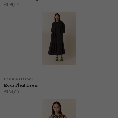
€
199,95
heeft
productpagina
meerdere
variaties.
Deze
optie
kan
gekozen
worden
OPTIES SELECTEREN
Dit
op
Leon & Harper
product
Roca Pleat Dress
de
€
185,00
heeft
productpagina
meerdere
variaties.