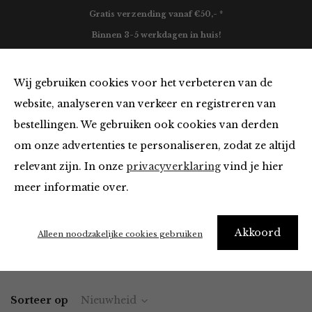
Gratis verzending vanaf €50,- *
Binnen 3-5 werkdagen in huis!
0
Wij gebruiken cookies voor het verbeteren van de
website, analyseren van verkeer en registreren van
bestellingen. We gebruiken ook cookies van derden
Kleding van FRNCH
om onze advertenties te personaliseren, zodat ze altijd
relevant zijn. In onze
privacyverklaring
vind je hier
Filter
meer informatie over.
"I really need new clothes" – Me every morning
Akkoord
Alleen noodzakelijke cookies gebruiken
Home
Winkel
Kleding
Sorteer op
Nieuwheid