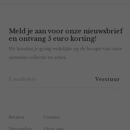
optie
kan
gekozen
Meld je aan voor onze nieuwsbrief
worden
en ontvang 5 euro korting!
op
We houden je graag wekelijks op de hoogte van onze
de
nieuwste collectie en acties.
productpagina
Betalen
Contact
Verzenden
Over ons