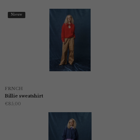
Nieuw
OPTIES SELECTEREN
Dit
FRNCH
product
Billie sweatshirt
€
85,00
heeft
meerdere
variaties.
Deze