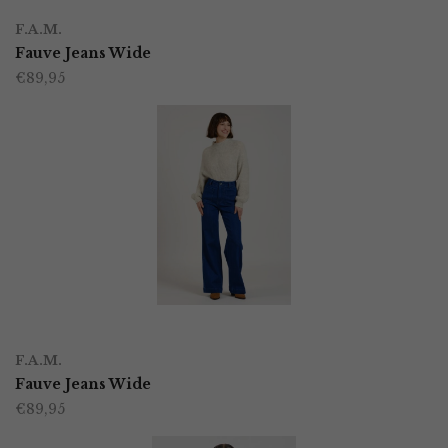
Dit
op
F.A.M.
product
Fauve Jeans Wide
de
€
89,95
heeft
productpagina
meerdere
variaties.
Deze
optie
kan
gekozen
worden
OPTIES SELECTEREN
Dit
op
F.A.M.
product
Fauve Jeans Wide
de
€
89,95
heeft
productpagina
meerdere