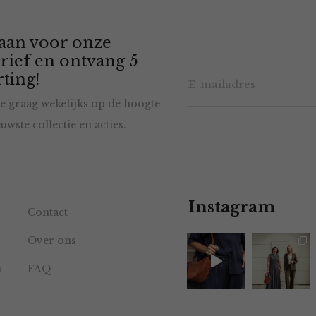
 aan voor onze
rief en ontvang 5
ting!
e graag wekelijks op de hoogte
uwste collectie en acties.
Instagram
Contact
Over ons
n
FAQ