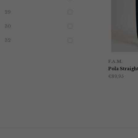
29
30
32
F.A.M.
Pola Straigh
€
89,95