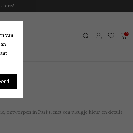
 huis!
0
en van
van
vant
oord
, ontworpen in Parijs, met een vleugje kleur en details.