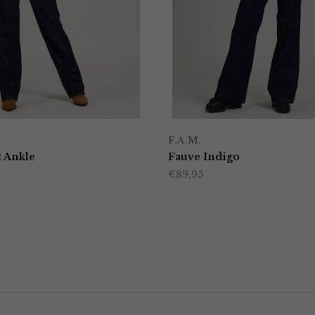
F.A.M.
t Ankle
Fauve Indigo
€
89,95