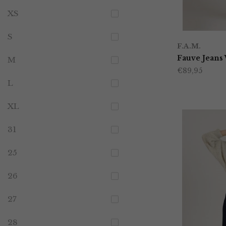
XS
S
F.A.M.
Fauve Jeans
M
€
89,95
L
XL
31
25
26
27
28