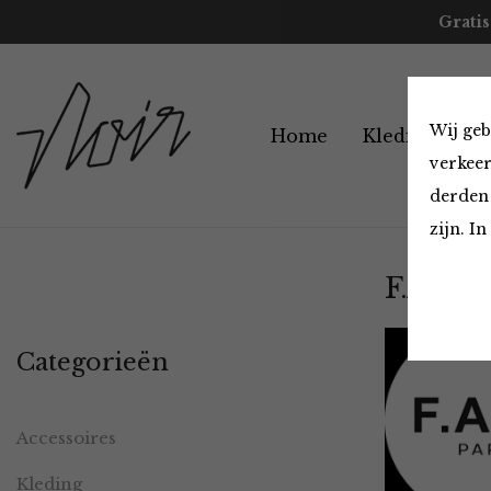
Gratis
Wij geb
Home
Kleding
A
verkeer
derden 
zijn. I
F.A.M.
Categorieën
Accessoires
Kleding