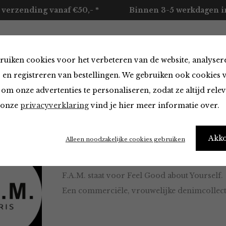
 verzending vanaf €50,- *
Binnen 3-5 werkdagen in
ruiken cookies voor het verbeteren van de website, analyser
ccessoires
Merken
Over ons
Contact
 en registreren van bestellingen. We gebruiken ook cookies 
om onze advertenties te personaliseren, zodat ze altijd rele
n onze
privacyverklaring
vind je hier meer informatie over.
Akk
Alleen noodzakelijke cookies gebruiken
F.A.M. staat voor Feel Good about Yourself.
Een commerciële, vrouwelijke denimcollectie