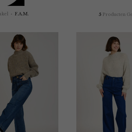
kel
F.A.M.
5
Producten G