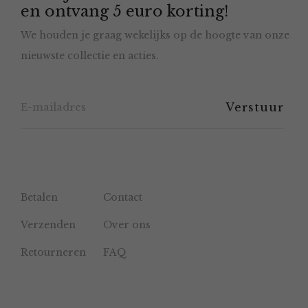
en ontvang 5 euro korting!
gekozen
We houden je graag wekelijks op de hoogte van onze
worden
nieuwste collectie en acties.
op
de
productpagina
Betalen
Contact
Verzenden
Over ons
Retourneren
FAQ