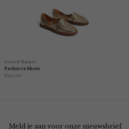
OPTIES SELECTEREN
Dit
Leon & Harper
product
Pachucca Shoes
€
145,00
heeft
meerdere
variaties.
Deze
optie
Meld je aan voor onze nieuwsbrief
kan