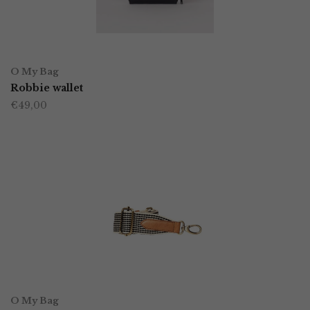
OPTIES SELECTEREN
Dit
O My Bag
product
Robbie wallet
€
49,00
heeft
meerdere
variaties.
Deze
optie
kan
gekozen
worden
OPTIES SELECTEREN
Dit
op
O My Bag