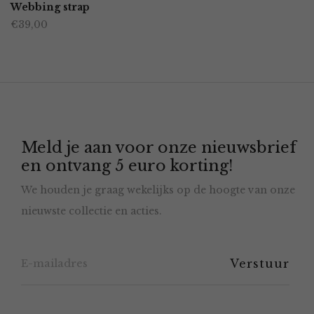
product
Webbing strap
de
€
39,00
heeft
productpagina
meerdere
variaties.
Deze
optie
Meld je aan voor onze nieuwsbrief
kan
en ontvang 5 euro korting!
gekozen
We houden je graag wekelijks op de hoogte van onze
worden
nieuwste collectie en acties.
op
de
productpagina