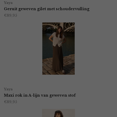
op
Yaya
product
Geruit geweven gilet met schoudervulling
de
€
89,95
heeft
productpagina
meerdere
variaties.
Deze
optie
kan
gekozen
worden
OPTIES SELECTEREN
Dit
op
Yaya
product
Maxi rok in A-lijn van geweven stof
de
€
89,95
heeft
productpagina
meerdere