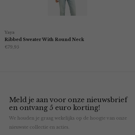
gekozen
worden
OPTIES SELECTEREN
Dit
op
Yaya
product
Ribbed Sweater With Round Neck
de
€
79,95
heeft
productpagina
meerdere
variaties.
Deze
optie
Meld je aan voor onze nieuwsbrief
kan
en ontvang 5 euro korting!
gekozen
We houden je graag wekelijks op de hoogte van onze
worden
nieuwste collectie en acties.
op