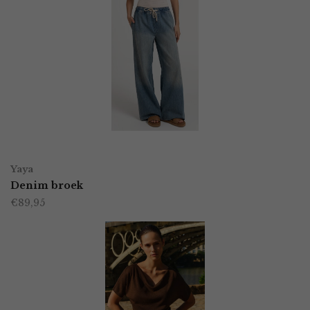
OPTIES SELECTEREN
Dit
Yaya
product
Denim broek
€
89,95
heeft
meerdere
variaties.
Deze
optie