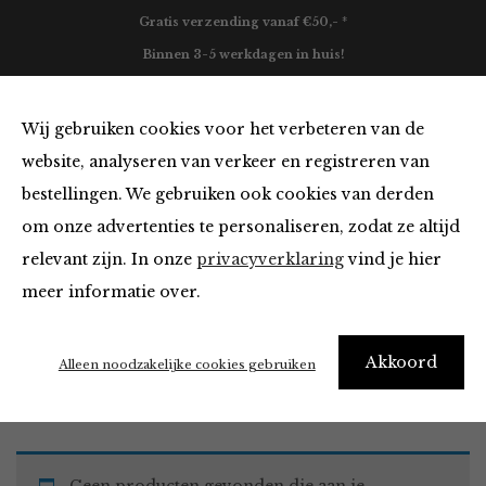
Gratis verzending vanaf €50,- *
Binnen 3-5 werkdagen in huis!
0
Wij gebruiken cookies voor het verbeteren van de
website, analyseren van verkeer en registreren van
bestellingen. We gebruiken ook cookies van derden
Must Haves van
om onze advertenties te personaliseren, zodat ze altijd
relevant zijn. In onze
privacyverklaring
vind je hier
Filter
meer informatie over.
Akkoord
Home
Winkel
Accessoires
Must Haves
Alleen noodzakelijke cookies gebruiken