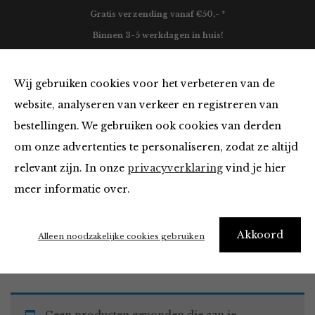
Gratis verzending vanaf €50,- *
Binnen 3-5 werkdagen in huis!
0
Wij gebruiken cookies voor het verbeteren van de
website, analyseren van verkeer en registreren van
bestellingen. We gebruiken ook cookies van derden
Must Haves van
om onze advertenties te personaliseren, zodat ze altijd
relevant zijn. In onze
privacyverklaring
vind je hier
Filter
meer informatie over.
Akkoord
Home
Winkel
Accessoires
Must Haves
Alleen noodzakelijke cookies gebruiken