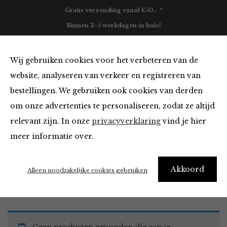
Gratis verzending vanaf €50,- *
Binnen 3-5 werkdagen in huis!
0
Wij gebruiken cookies voor het verbeteren van de
website, analyseren van verkeer en registreren van
bestellingen. We gebruiken ook cookies van derden
Must Haves van
om onze advertenties te personaliseren, zodat ze altijd
relevant zijn. In onze
privacyverklaring
vind je hier
Filter
meer informatie over.
Akkoord
Home
Winkel
Accessoires
Must Haves
Alleen noodzakelijke cookies gebruiken