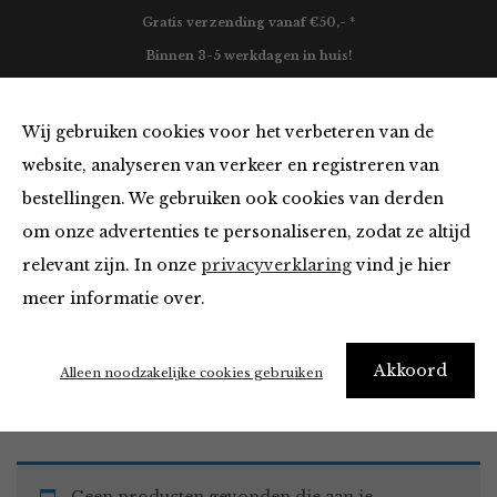
Gratis verzending vanaf €50,- *
Binnen 3-5 werkdagen in huis!
0
Wij gebruiken cookies voor het verbeteren van de
website, analyseren van verkeer en registreren van
bestellingen. We gebruiken ook cookies van derden
Must Haves van
om onze advertenties te personaliseren, zodat ze altijd
relevant zijn. In onze
privacyverklaring
vind je hier
Filter
meer informatie over.
Akkoord
Home
Winkel
Accessoires
Must Haves
Alleen noodzakelijke cookies gebruiken