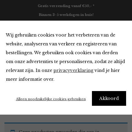
Gratis verzending vanaf €50,- *
Binnen 3-5 werkdagen in huis!
0
Wij gebruiken cookies voor het verbeteren van de
website, analyseren van verkeer en registreren van
bestellingen. We gebruiken ook cookies van derden
Must Haves van
om onze advertenties te personaliseren, zodat ze altijd
relevant zijn. In onze
privacyverklaring
vind je hier
Filter
meer informatie over.
Akkoord
Home
Winkel
Accessoires
Must Haves
Alleen noodzakelijke cookies gebruiken