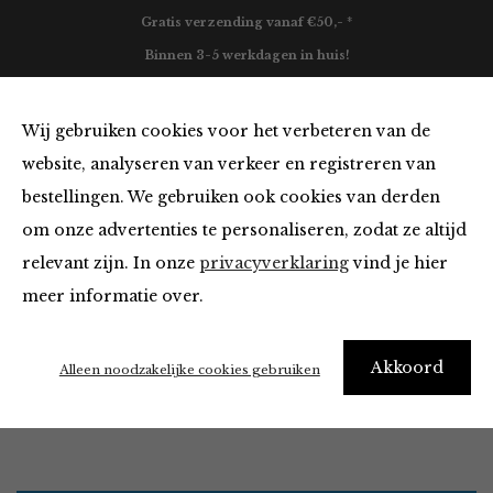
Gratis verzending vanaf €50,- *
Binnen 3-5 werkdagen in huis!
0
Wij gebruiken cookies voor het verbeteren van de
website, analyseren van verkeer en registreren van
bestellingen. We gebruiken ook cookies van derden
Accessoires
om onze advertenties te personaliseren, zodat ze altijd
relevant zijn. In onze
privacyverklaring
vind je hier
Filter
meer informatie over.
It’s ok to be a little obsessed with accessories
Akkoord
Alleen noodzakelijke cookies gebruiken
Home
Winkel
Accessoires