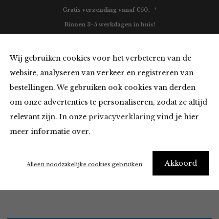
Gratis verzending vanaf €50,- *
Binnen 3-5 werkdagen in huis!
0
Wij gebruiken cookies voor het verbeteren van de
website, analyseren van verkeer en registreren van
bestellingen. We gebruiken ook cookies van derden
Accessoires
om onze advertenties te personaliseren, zodat ze altijd
relevant zijn. In onze
privacyverklaring
vind je hier
Filter
meer informatie over.
It’s ok to be a little obsessed with accessories
Akkoord
Alleen noodzakelijke cookies gebruiken
Home
Winkel
Accessoires