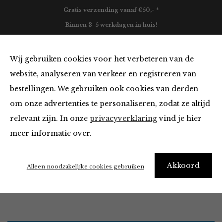
Gratis verzending vanaf €50,- *
Binnen 3-5 werkdagen in huis!
0
Wij gebruiken cookies voor het verbeteren van de
website, analyseren van verkeer en registreren van
bestellingen. We gebruiken ook cookies van derden
Accessoires
om onze advertenties te personaliseren, zodat ze altijd
relevant zijn. In onze
privacyverklaring
vind je hier
Filter
meer informatie over.
It’s ok to be a little obsessed with accessories
Akkoord
Alleen noodzakelijke cookies gebruiken
Home
Winkel
Accessoires