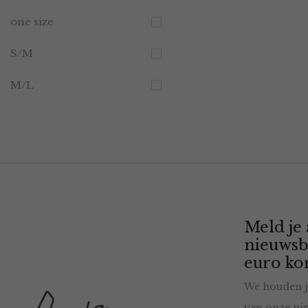
one size
S/M
M/L
Meld je
nieuwsb
euro kor
We houden j
van onze nie