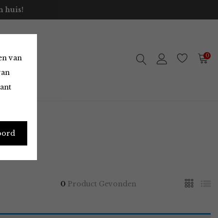
 huis!
0
en van
van
vant
oord
0
Product Gevonden