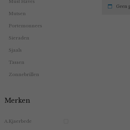
Must Haves
Geen p
Mutsen
Portemonnees
Sieraden
Sjaals
Tassen
Zonnebrillen
Merken
A.Kjaerbede