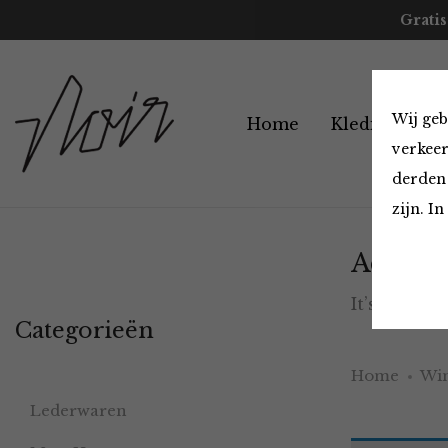
Gratis
Wij geb
Home
Kleding
A
verkeer
derden 
zijn. I
Accesso
It’s ok to b
Categorieën
Home
Win
Lederwaren