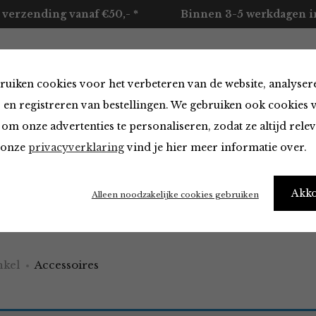
 verzending vanaf €50,- *
Binnen 3-5 werkdagen in
ruiken cookies voor het verbeteren van de website, analyser
ccessoires
Merken
Over ons
Contact
 en registreren van bestellingen. We gebruiken ook cookies 
om onze advertenties te personaliseren, zodat ze altijd rele
n onze
privacyverklaring
vind je hier meer informatie over.
ires
Akk
Alleen noodzakelijke cookies gebruiken
e a little obsessed with accessories
kel
Accessoires