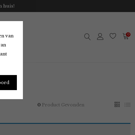
 huis!
0
en van
van
vant
oord
0
Product Gevonden