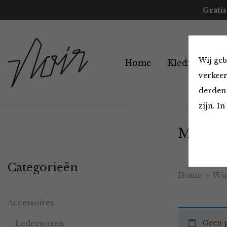
Gratis
Wij geb
Home
Kleding
A
verkeer
derden 
zijn. I
Must H
Categorieën
Home
Win
Accessoires
Lederwaren
Geen p