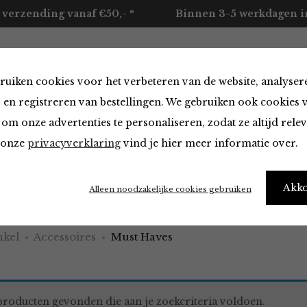
 verzending vanaf €50,- *
Binnen 3-5 werkdagen in
ruiken cookies voor het verbeteren van de website, analyser
ccessoires
Merken
Over ons
Contact
 en registreren van bestellingen. We gebruiken ook cookies 
om onze advertenties te personaliseren, zodat ze altijd rele
n onze
privacyverklaring
vind je hier meer informatie over.
aves
Akk
Alleen noodzakelijke cookies gebruiken
kel
Accessoires
Must Haves
roducten gevonden die aan je zoekcriteria voldoen.