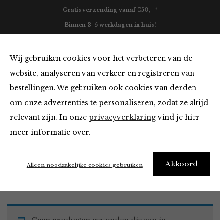
Gratis verzending vanaf €50,- *
Binnen 3-5 werkdagen in huis!
0
Wij gebruiken cookies voor het verbeteren van de
website, analyseren van verkeer en registreren van
bestellingen. We gebruiken ook cookies van derden
Must Haves
om onze advertenties te personaliseren, zodat ze altijd
relevant zijn. In onze
privacyverklaring
vind je hier
Filter
meer informatie over.
Akkoord
Home
Winkel
Accessoires
Must Haves
Alleen noodzakelijke cookies gebruiken