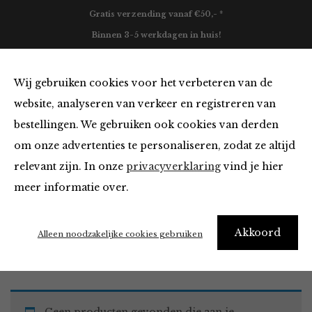
Gratis verzending vanaf €50,- *
Binnen 3-5 werkdagen in huis!
0
Wij gebruiken cookies voor het verbeteren van de
website, analyseren van verkeer en registreren van
bestellingen. We gebruiken ook cookies van derden
Must Haves
om onze advertenties te personaliseren, zodat ze altijd
relevant zijn. In onze
privacyverklaring
vind je hier
Filter
meer informatie over.
Akkoord
Home
Winkel
Accessoires
Must Haves
Alleen noodzakelijke cookies gebruiken