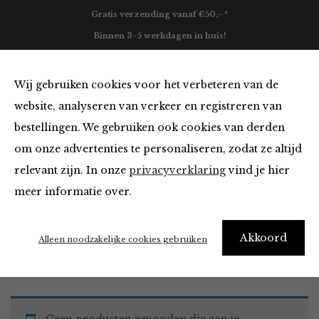
Gratis verzending vanaf €50,- *
Binnen 3-5 werkdagen in huis!
0
Wij gebruiken cookies voor het verbeteren van de
website, analyseren van verkeer en registreren van
bestellingen. We gebruiken ook cookies van derden
Must Haves
om onze advertenties te personaliseren, zodat ze altijd
relevant zijn. In onze
privacyverklaring
vind je hier
Filter
meer informatie over.
Akkoord
Home
Winkel
Accessoires
Must Haves
Alleen noodzakelijke cookies gebruiken