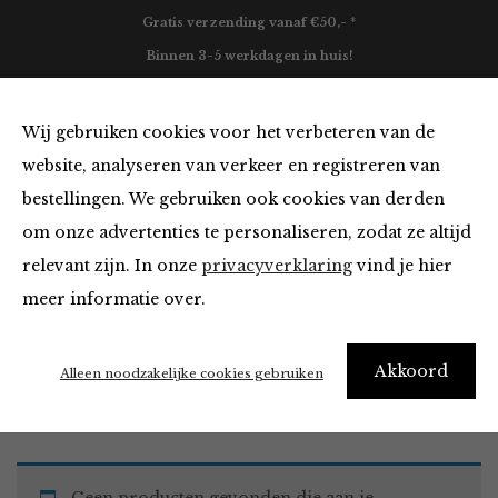
Gratis verzending vanaf €50,- *
Binnen 3-5 werkdagen in huis!
0
Wij gebruiken cookies voor het verbeteren van de
website, analyseren van verkeer en registreren van
bestellingen. We gebruiken ook cookies van derden
Must Haves
om onze advertenties te personaliseren, zodat ze altijd
relevant zijn. In onze
privacyverklaring
vind je hier
Filter
meer informatie over.
Akkoord
Home
Winkel
Accessoires
Must Haves
Alleen noodzakelijke cookies gebruiken