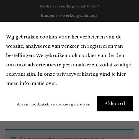
Gratis verzending vanaf €50,- *
Binnen 3-5 werkdagen in huis!
0
Wij gebruiken cookies voor het verbeteren van de
website, analyseren van verkeer en registreren van
bestellingen. We gebruiken ook cookies van derden
Must Haves
om onze advertenties te personaliseren, zodat ze altijd
relevant zijn. In onze
privacyverklaring
vind je hier
Filter
meer informatie over.
Akkoord
Home
Winkel
Accessoires
Must Haves
Alleen noodzakelijke cookies gebruiken