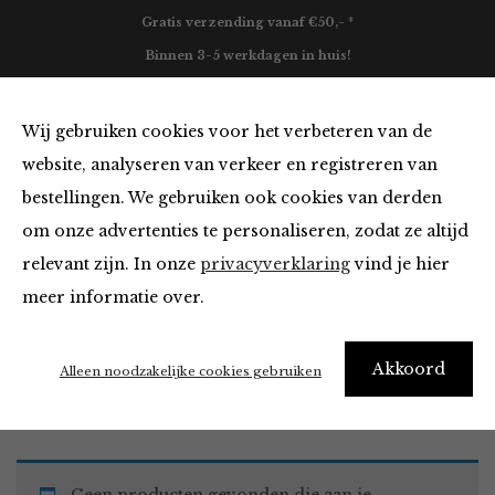
Gratis verzending vanaf €50,- *
Binnen 3-5 werkdagen in huis!
0
Wij gebruiken cookies voor het verbeteren van de
website, analyseren van verkeer en registreren van
bestellingen. We gebruiken ook cookies van derden
Must Haves
om onze advertenties te personaliseren, zodat ze altijd
relevant zijn. In onze
privacyverklaring
vind je hier
Filter
meer informatie over.
Akkoord
Home
Winkel
Accessoires
Must Haves
Alleen noodzakelijke cookies gebruiken