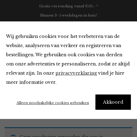
Gratis verzending vanaf €50,- *
Binnen 3-5 werkdagen in huis!
0
Wij gebruiken cookies voor het verbeteren van de
website, analyseren van verkeer en registreren van
bestellingen. We gebruiken ook cookies van derden
Must Haves
om onze advertenties te personaliseren, zodat ze altijd
relevant zijn. In onze
privacyverklaring
vind je hier
Filter
meer informatie over.
Akkoord
Home
Winkel
Accessoires
Must Haves
Alleen noodzakelijke cookies gebruiken