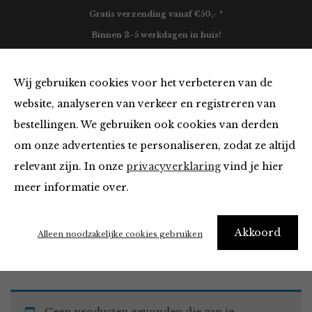
Gratis verzending vanaf €50,- *
Binnen 3-5 werkdagen in huis!
0
Wij gebruiken cookies voor het verbeteren van de
website, analyseren van verkeer en registreren van
bestellingen. We gebruiken ook cookies van derden
Must Haves
om onze advertenties te personaliseren, zodat ze altijd
relevant zijn. In onze
privacyverklaring
vind je hier
Filter
meer informatie over.
Akkoord
Home
Winkel
Accessoires
Must Haves
Alleen noodzakelijke cookies gebruiken