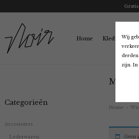
Gratis
Wij geb
Home
Kleding
A
verkeer
derden 
zijn. I
Must H
Categorieën
Home
Win
Accessoires
Lederwaren
Geen p