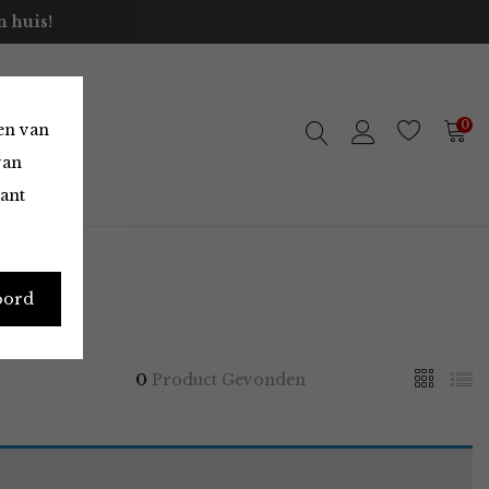
 huis!
0
en van
van
vant
oord
0
Product Gevonden