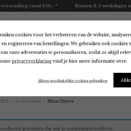
 verzending vanaf €50,- *
Binnen 3-5 werkdagen in
ruiken cookies voor het verbeteren van de website, analyser
ccessoires
Merken
Over ons
Contact
 en registreren van bestellingen. We gebruiken ook cookies 
om onze advertenties te personaliseren, zodat ze altijd rele
n onze
privacyverklaring
vind je hier meer informatie over.
aves
Akk
Alleen noodzakelijke cookies gebruiken
kel
Accessoires
Must Haves
roducten gevonden die aan je zoekcriteria voldoen.