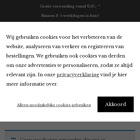
Gratis verzending vanaf €50,- *
Binnen 3-5 werkdagen in huis!
0
Wij gebruiken cookies voor het verbeteren van de
website, analyseren van verkeer en registreren van
bestellingen. We gebruiken ook cookies van derden
Must Haves
om onze advertenties te personaliseren, zodat ze altijd
relevant zijn. In onze
privacyverklaring
vind je hier
Filter
meer informatie over.
Akkoord
Home
Winkel
Accessoires
Must Haves
Alleen noodzakelijke cookies gebruiken