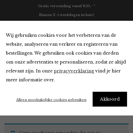
Gratis verzending vanaf €50,- *
Binnen 3-5 werkdagen in huis!
0
Wij gebruiken cookies voor het verbeteren van de
website, analyseren van verkeer en registreren van
bestellingen. We gebruiken ook cookies van derden
Must Haves
om onze advertenties te personaliseren, zodat ze altijd
relevant zijn. In onze
privacyverklaring
vind je hier
Filter
meer informatie over.
Akkoord
Home
Winkel
Accessoires
Must Haves
Alleen noodzakelijke cookies gebruiken