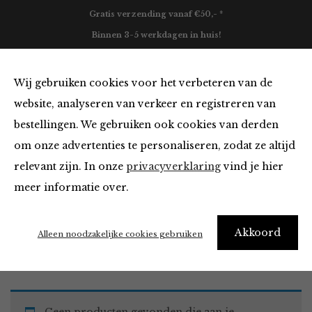
Gratis verzending vanaf €50,- *
Binnen 3-5 werkdagen in huis!
0
Wij gebruiken cookies voor het verbeteren van de
website, analyseren van verkeer en registreren van
bestellingen. We gebruiken ook cookies van derden
Must Haves
om onze advertenties te personaliseren, zodat ze altijd
relevant zijn. In onze
privacyverklaring
vind je hier
Filter
meer informatie over.
Akkoord
Home
Winkel
Accessoires
Must Haves
Alleen noodzakelijke cookies gebruiken