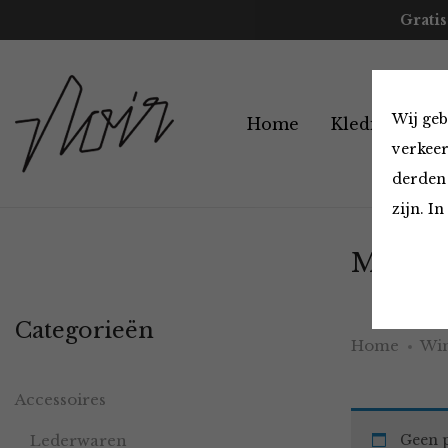
Gratis
Wij geb
Home
Kleding
A
verkeer
derden 
zijn. I
Must H
Categorieën
Home
Win
Accessoires
Lederwaren
Geen p