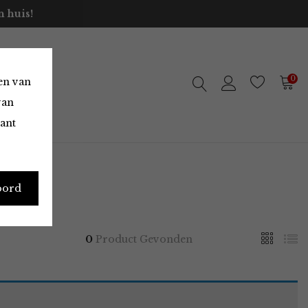
 huis!
0
en van
van
vant
oord
0
Product Gevonden