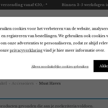
 verzending vanaf €50,- *
Binnen 3-5 werkdagen in
ruiken cookies voor het verbeteren van de website, analyser
ccessoires
Merken
Over ons
Contact
 en registreren van bestellingen. We gebruiken ook cookies 
om onze advertenties te personaliseren, zodat ze altijd rele
n onze
privacyverklaring
vind je hier meer informatie over.
aves
Akk
Alleen noodzakelijke cookies gebruiken
kel
Accessoires
Must Haves
roducten gevonden die aan je zoekcriteria voldoen.