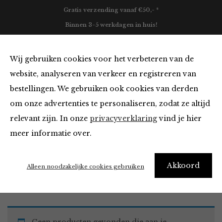
Gratis verzending vanaf €50,- *
Binnen 3-5 werkdagen in huis!
0
Wij gebruiken cookies voor het verbeteren van de
website, analyseren van verkeer en registreren van
bestellingen. We gebruiken ook cookies van derden
Must Haves
om onze advertenties te personaliseren, zodat ze altijd
relevant zijn. In onze
privacyverklaring
vind je hier
Filter
meer informatie over.
Akkoord
Home
Winkel
Accessoires
Must Haves
Alleen noodzakelijke cookies gebruiken