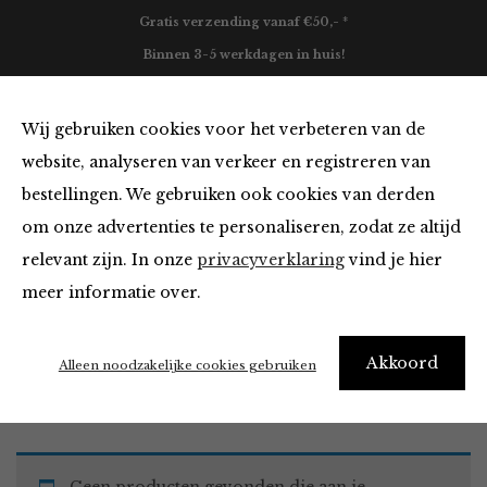
Gratis verzending vanaf €50,- *
Binnen 3-5 werkdagen in huis!
0
Wij gebruiken cookies voor het verbeteren van de
website, analyseren van verkeer en registreren van
bestellingen. We gebruiken ook cookies van derden
Must Haves
om onze advertenties te personaliseren, zodat ze altijd
relevant zijn. In onze
privacyverklaring
vind je hier
Filter
meer informatie over.
Akkoord
Home
Winkel
Accessoires
Must Haves
Alleen noodzakelijke cookies gebruiken