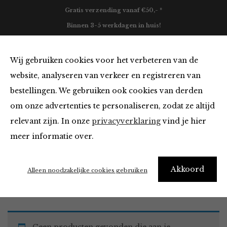
Gratis verzending vanaf €50,- *
Binnen 3-5 werkdagen in huis!
0
Wij gebruiken cookies voor het verbeteren van de
website, analyseren van verkeer en registreren van
bestellingen. We gebruiken ook cookies van derden
Must Haves
om onze advertenties te personaliseren, zodat ze altijd
relevant zijn. In onze
privacyverklaring
vind je hier
Filter
meer informatie over.
Akkoord
Home
Winkel
Accessoires
Must Haves
Alleen noodzakelijke cookies gebruiken