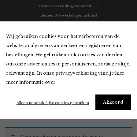
Gratis verzending vanaf €50,- *
Binnen 3-5 werkdagen in huis!
0
Wij gebruiken cookies voor het verbeteren van de
website, analyseren van verkeer en registreren van
bestellingen. We gebruiken ook cookies van derden
Must Haves
om onze advertenties te personaliseren, zodat ze altijd
relevant zijn. In onze
privacyverklaring
vind je hier
Filter
meer informatie over.
Akkoord
Home
Winkel
Accessoires
Must Haves
Alleen noodzakelijke cookies gebruiken