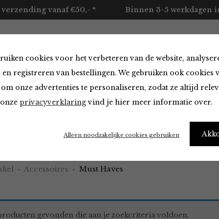
 verzending vanaf €50,- *
Binnen 3-5 werkdagen in
ruiken cookies voor het verbeteren van de website, analyser
ccessoires
Merken
Over ons
Contact
 en registreren van bestellingen. We gebruiken ook cookies 
om onze advertenties te personaliseren, zodat ze altijd rele
n onze
privacyverklaring
vind je hier meer informatie over.
aves
Akk
Alleen noodzakelijke cookies gebruiken
kel
Accessoires
Must Haves
roducten gevonden die aan je zoekcriteria voldoen.