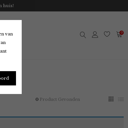
 huis!
0
en van
van
vant
oord
0
Product Gevonden