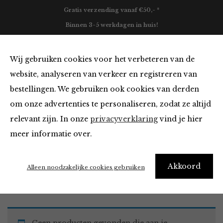
Gratis verzending vanaf €50,- *
Binnen 3-5 werkdagen in huis!
0
Wij gebruiken cookies voor het verbeteren van de
website, analyseren van verkeer en registreren van
bestellingen. We gebruiken ook cookies van derden
Must Haves
om onze advertenties te personaliseren, zodat ze altijd
relevant zijn. In onze
privacyverklaring
vind je hier
Filter
meer informatie over.
Akkoord
Home
Winkel
Accessoires
Must Haves
Alleen noodzakelijke cookies gebruiken