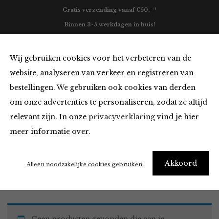
Gratis verzending vanaf €50,- *
Binnen 3-5 werkdagen in huis!
0
Wij gebruiken cookies voor het verbeteren van de
website, analyseren van verkeer en registreren van
bestellingen. We gebruiken ook cookies van derden
Must Haves
om onze advertenties te personaliseren, zodat ze altijd
relevant zijn. In onze
privacyverklaring
vind je hier
Filter
meer informatie over.
Akkoord
Home
Winkel
Accessoires
Must Haves
Alleen noodzakelijke cookies gebruiken