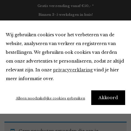
Gratis verzending vanaf €50,- *
Binnen 3-5 werkdagen in huis!
0
Wij gebruiken cookies voor het verbeteren van de
website, analyseren van verkeer en registreren van
bestellingen. We gebruiken ook cookies van derden
Must Haves
om onze advertenties te personaliseren, zodat ze altijd
relevant zijn. In onze
privacyverklaring
vind je hier
Filter
meer informatie over.
Akkoord
Home
Winkel
Accessoires
Must Haves
Alleen noodzakelijke cookies gebruiken